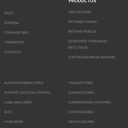
PRODUCTOS
VSAT ANTENAS
INICIO
ANTENAS FLYAWAY
EMPRESA
ANTENAS MOBILES
FORMA DE PAGO
ESTACIONES TERRENALES
TRANSPORTE
SATELITALES
CONTACTO
CONTROLADORES DE ANTENAS
ALIMENTADORES/FILTROS
TRANCEPTORES
INTERNET SATELITAL PORTATIL
CONVERTIDORES
LNBS-LNAS-LNBFS
COMBINADORES / DIVISORES
BUCS
CODIFICADORES
HPA'S, SSPA'S
DECOFICADORES