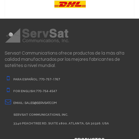
Servsat Communications ofrece productos de la más alta
calidad manufacturados por los mejores fabricantes de
satélites a nivel mundial.
PARA ESPAÑOL:
770-757-1767
FOR ENGLISH:
770-754-4547
EMAIL:
SALES@SERVSAT.COM
SERVSAT COMMUNICATIONS, INC.
3340 PEACHTREE RD. SUITE 1800. ATLANTA, GA 30326. USA