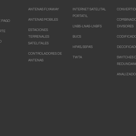
ANTENAS FLYAWAY
INTERNET SATELITAL
CONVERTID
PORTATIL
ANTENAS MOBILES
COMBINADO
 PAGO
LNBS-LNAS-LNBFS
DIVISORES
ESTACIONES
RTE
TERRENALES
BUCS
CODIFICAD
O
SATELITALES
HPA'S, SSPA'S
DECOFICAD
CONTROLADORES DE
TWTA
SWITCHES 
ANTENAS
REDUNDAN
ANALIZADO