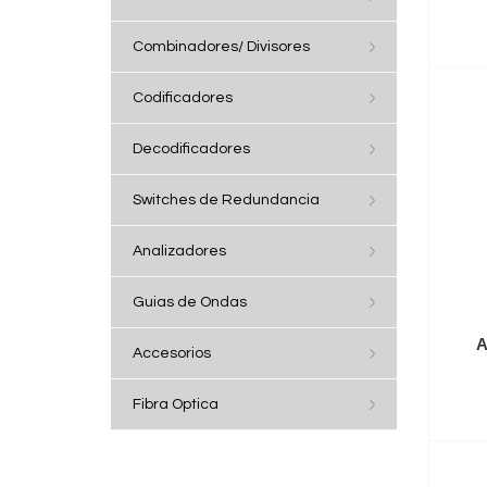
Combinadores/ Divisores
Codificadores
Decodificadores
Switches de Redundancia
Analizadores
Guias de Ondas
A
Accesorios
Fibra Optica