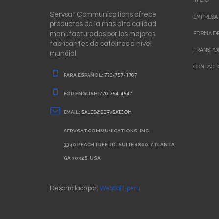
INICIO
Servsat Communications ofrece
EMPRESA
productos de la más alta calidad
manufacturados por los mejores
FORMA DE
fabricantes de satélites a nivel
TRANSPO
mundial.
CONTACT
PARA ESPAÑOL:
770-757-1767
FOR ENGLISH:
770-754-4547
EMAIL:
SALES@SERVSAT.COM
SERVSAT COMMUNICATIONS, INC.
3340 PEACHTREE RD. SUITE 1800. ATLANTA,
GA 30326. USA
Desarrollado por:
WebSoft-peru