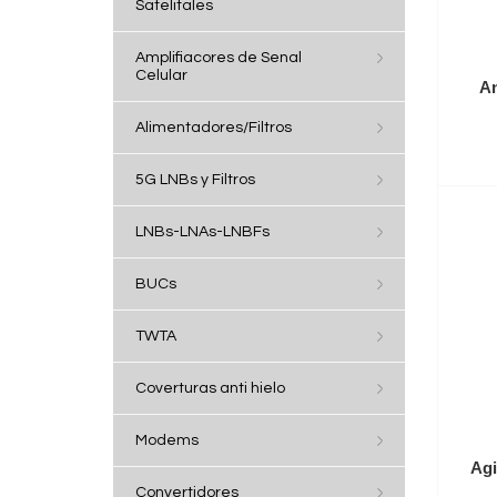
Satelitales
Amplifiacores de Senal
Celular
An
Alimentadores/Filtros
5G LNBs y Filtros
LNBs-LNAs-LNBFs
BUCs
TWTA
Coverturas anti hielo
Modems
Agi
Convertidores