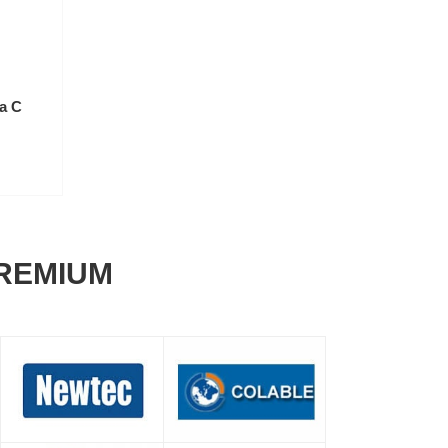
a C
REMIUM