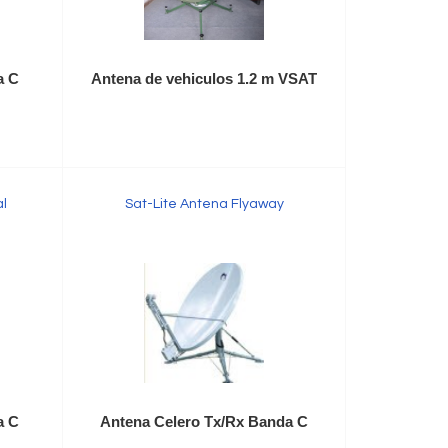
a C
Antena de vehiculos 1.2 m VSAT
al
Sat-Lite Antena Flyaway
a C
Antena Celero Tx/Rx Banda C