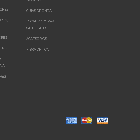
MODEMS
ORES
GUIAS DE ONDA
RES /
LOCALIZADORES
SATELITALES
ORES
ACCESORIOS
ORES
FIBRA OPTICA
DE
CIA
RES