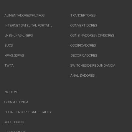
ALIMENTADORES/FILTROS
TRANCEPTORES
INTERNET SATELITAL PORTATIL
CONVERTIDORES
LNBS-LNAS-LNBFS
COMBINADORES / DIVISORES
BUCS
CODIFICADORES
HPA'S, SSPA'S
DECOFICADORES
TWTA
SWITCHES DE REDUNDANCIA
ANALIZADORES
MODEMS
GUIAS DE ONDA
LOCALIZADORES SATELITALES
ACCESORIOS