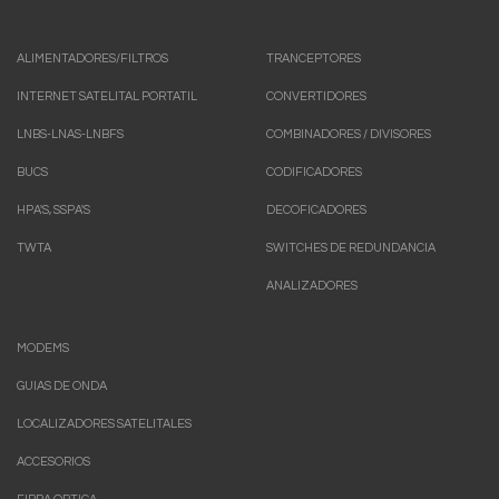
ALIMENTADORES/FILTROS
TRANCEPTORES
INTERNET SATELITAL PORTATIL
CONVERTIDORES
LNBS-LNAS-LNBFS
COMBINADORES / DIVISORES
BUCS
CODIFICADORES
HPA'S, SSPA'S
DECOFICADORES
TWTA
SWITCHES DE REDUNDANCIA
ANALIZADORES
MODEMS
GUIAS DE ONDA
LOCALIZADORES SATELITALES
ACCESORIOS