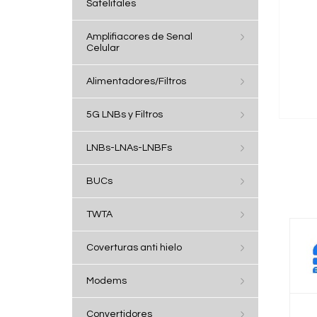
Satelitales
Amplifiacores de Senal
Celular
Alimentadores/Filtros
5G LNBs y Filtros
LNBs-LNAs-LNBFs
BUCs
TWTA
Coverturas anti hielo
Modems
Convertidores