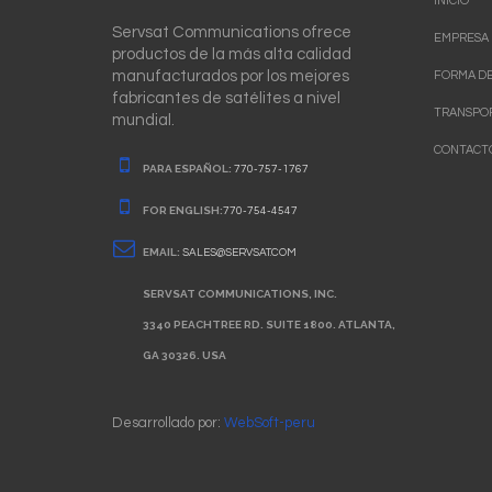
INICIO
Servsat Communications ofrece
EMPRESA
productos de la más alta calidad
manufacturados por los mejores
FORMA DE
fabricantes de satélites a nivel
TRANSPO
mundial.
CONTACT
PARA ESPAÑOL:
770-757-1767
FOR ENGLISH:
770-754-4547
EMAIL:
SALES@SERVSAT.COM
SERVSAT COMMUNICATIONS, INC.
3340 PEACHTREE RD. SUITE 1800. ATLANTA,
GA 30326. USA
Desarrollado por:
WebSoft-peru