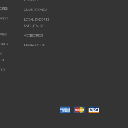
MODEMS
ORES
GUIAS DE ONDA
RES /
LOCALIZADORES
SATELITALES
ORES
ACCESORIOS
ORES
FIBRA OPTICA
DE
CIA
RES