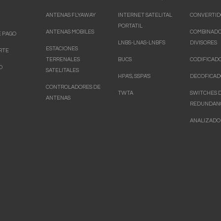
ANTENAS FLYAWAY
INTERNET SATELITAL
CONVERTID
PORTATIL
ANTENAS MOBILES
COMBINADO
 PAGO
LNBS-LNAS-LNBFS
DIVISORES
ESTACIONES
RTE
TERRENALES
BUCS
CODIFICAD
O
SATELITALES
HPA'S, SSPA'S
DECOFICAD
CONTROLADORES DE
TWTA
SWITCHES 
ANTENAS
REDUNDAN
ANALIZADO