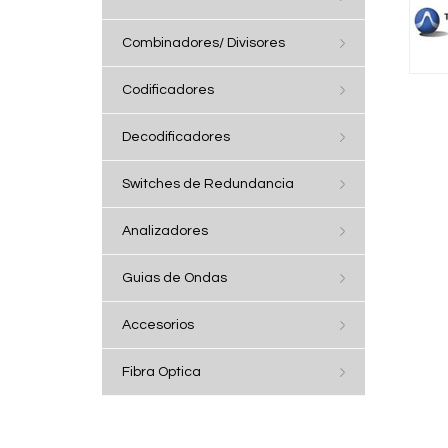
Combinadores/ Divisores
Codificadores
Decodificadores
Switches de Redundancia
Analizadores
Guias de Ondas
Accesorios
Fibra Optica