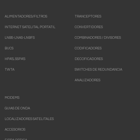
ALIMENTADORES/FILTROS
TRANCEPTORES
INTERNET SATELITAL PORTATIL
CONVERTIDORES
LNBS-LNAS-LNBFS
COMBINADORES / DIVISORES
BUCS
CODIFICADORES
HPA'S, SSPA'S
DECOFICADORES
TWTA
SWITCHES DE REDUNDANCIA
ANALIZADORES
MODEMS
GUIAS DE ONDA
LOCALIZADORES SATELITALES
ACCESORIOS