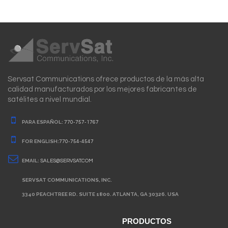
Servsat Communications ofrece productos de la más alta
calidad manufacturados por los mejores fabricantes de
satélites a nivel mundial.
PARA ESPAÑOL:
770-757-1767
FOR ENGLISH:
770-754-4547
EMAIL:
SALES@SERVSAT.COM
SERVSAT COMMUNICATIONS, INC.
3340 PEACHTREE RD. SUITE 1800. ATLANTA, GA 30326. USA
PRODUCTOS