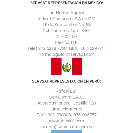
SERVSAT REPRESENTACIÓN EN MÉXICO:
Lic. Norma Aguilar
Isdisat Comunica, S.A de C.V
16 de Septiembre No. 58
Col. Pasteros Dept. 8401
C.P. 02150
México, D.F.
Teléfono. 5319 7728 | NEXTEL: 35397741
norma.aguilar@servsat.com
SERVSAT REPRESENTACIÓN EN PERÚ:
Rafael Lulli
ServComm S.A.C.
Avenida Mariscal Castilla 128
Lima, Miraflores
Perú: 993-738308 ; 975-035757
www.servsat.com
ventas@servcomm.com.pe