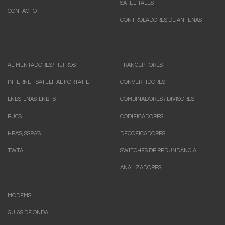
SATELITALES
CONTACTO
CONTROLADORES DE ANTENAS
ALIMENTADORES/FILTROS
TRANCEPTORES
INTERNET SATELITAL PORTATIL
CONVERTIDORES
LNBS-LNAS-LNBFS
COMBINADORES / DIVISORES
BUCS
CODIFICADORES
HPA'S, SSPA'S
DECOFICADORES
TWTA
SWITCHES DE REDUNDANCIA
ANALIZADORES
MODEMS
GUIAS DE ONDA