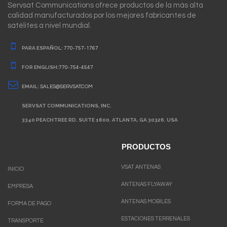
Servsat Communications ofrece productos de la más alta
calidad manufacturados por los mejores fabricantes de
satélites a nivel mundial.
PARA ESPAÑOL:
770-757-1767
FOR ENGLISH:
770-754-4547
EMAIL:
SALES@SERVSAT.COM
SERVSAT COMMUNICATIONS, INC.
3340 PEACHTREE RD. SUITE 1800. ATLANTA, GA 30326. USA
PRODUCTOS
VSAT ANTENAS
INICIO
ANTENAS FLYAWAY
EMPRESA
ANTENAS MOBILES
FORMA DE PAGO
ESTACIONES TERRENALES
TRANSPORTE