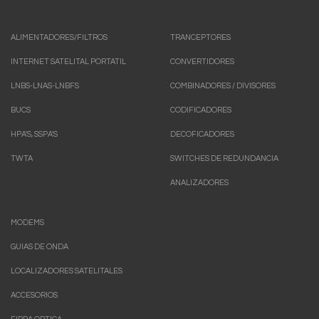
ALIMENTADORES/FILTROS
TRANCEPTORES
INTERNET SATELITAL PORTATIL
CONVERTIDORES
LNBS-LNAS-LNBFS
COMBINADORES / DIVISORES
BUCS
CODIFICADORES
HPA'S, SSPA'S
DECOFICADORES
TWTA
SWITCHES DE REDUNDANCIA
ANALIZADORES
MODEMS
GUIAS DE ONDA
LOCALIZADORES SATELITALES
ACCESORIOS