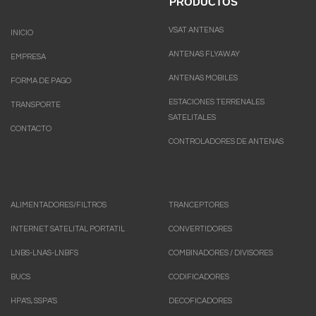
PRODUCTOS
VSAT ANTENAS
INICIO
ANTENAS FLYAWAY
EMPRESA
ANTENAS MOBILES
FORMA DE PAGO
ESTACIONES TERRENALES
TRANSPORTE
SATELITALES
CONTACTO
CONTROLADORES DE ANTENAS
ALIMENTADORES/FILTROS
TRANCEPTORES
INTERNET SATELITAL PORTATIL
CONVERTIDORES
LNBS-LNAS-LNBFS
COMBINADORES / DIVISORES
BUCS
CODIFICADORES
HPA'S, SSPA'S
DECOFICADORES