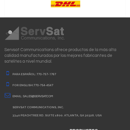
Servsat Communications ofrece productos de la más alta
calidad manufacturados por los mejores fabricantes de
satélites a nivel mundial.
PARA ESPAÑOL:
770-757-1767
FOR ENGLISH:
770-754-4547
EMAIL:
SALES@SERVSAT.COM
SERVSAT COMMUNICATIONS, INC.
3340 PEACHTREE RD. SUITE 1800. ATLANTA, GA 30326. USA