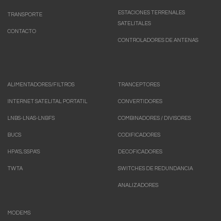
ESTACIONES TERRENALES
TRANSPORTE
SATELITALES
CONTACTO
CONTROLADORES DE ANTENAS
ALIMENTADORES/FILTROS
TRANCEPTORES
INTERNET SATELITAL PORTATIL
CONVERTIDORES
LNBS-LNAS-LNBFS
COMBINADORES / DIVISORES
BUCS
CODIFICADORES
HPA'S, SSPA'S
DECOFICADORES
TWTA
SWITCHES DE REDUNDANCIA
ANALIZADORES
MODEMS