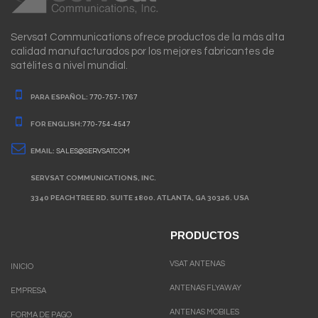
Servsat Communications ofrece productos de la más alta
calidad manufacturados por los mejores fabricantes de
satélites a nivel mundial.
PARA ESPAÑOL:
770-757-1767
FOR ENGLISH:
770-754-4547
EMAIL:
SALES@SERVSAT.COM
SERVSAT COMMUNICATIONS, INC.
3340 PEACHTREE RD. SUITE 1800. ATLANTA, GA 30326. USA
PRODUCTOS
VSAT ANTENAS
INICIO
ANTENAS FLYAWAY
EMPRESA
ANTENAS MOBILES
FORMA DE PAGO