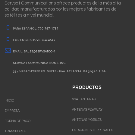
Servsat Communications ofrece productos de la más alta
calidad manufacturados por los mejores fabricantes de
satélites a nivel mundial.
PARA ESPAÑOL:
770-757-1767
FOR ENGLISH:
770-754-4547
EMAIL:
SALES@SERVSAT.COM
SERVSAT COMMUNICATIONS, INC.
3340 PEACHTREE RD. SUITE 1800. ATLANTA, GA 30326. USA
PRODUCTOS
VSAT ANTENAS
INICIO
ANTENAS FLYAWAY
EMPRESA
ANTENAS MOBILES
FORMA DE PAGO
ESTACIONES TERRENALES
TRANSPORTE