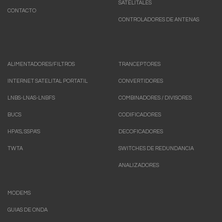
SATELITALES
CONTACTO
CONTROLADORES DE ANTENAS
ALIMENTADORES/FILTROS
TRANCEPTORES
INTERNET SATELITAL PORTATIL
CONVERTIDORES
LNBS-LNAS-LNBFS
COMBINADORES / DIVISORES
BUCS
CODIFICADORES
HPA'S, SSPA'S
DECOFICADORES
TWTA
SWITCHES DE REDUNDANCIA
ANALIZADORES
MODEMS
GUIAS DE ONDA