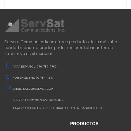
Servsat Communications ofrece productos de la más alta
calidad manufacturados por los mejores fabricantes de
satélites a nivel mundial.
PARA ESPAÑOL:
770-757-1767
FOR ENGLISH:
770-754-4547
EMAIL:
SALES@SERVSAT.COM
SERVSAT COMMUNICATIONS, INC.
3340 PEACHTREE RD. SUITE 1800. ATLANTA, GA 30326. USA
PRODUCTOS