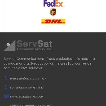
Servsat Communications ofrece productos de la más alta
calidad manufacturados por los mejores fabricantes de
satélites a nivel mundial.
PARA ESPAÑOL:
770-757-1767
FOR ENGLISH:
770-754-4547
EMAIL:
SALES@SERVSAT.COM
SERVSAT COMMUNICATIONS, INC.