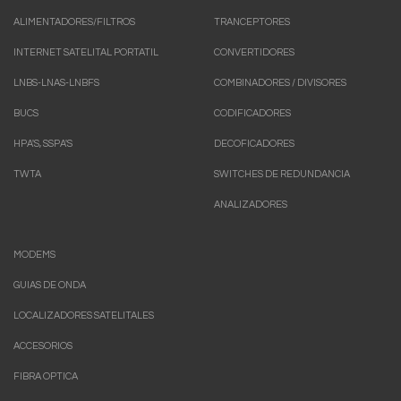
ALIMENTADORES/FILTROS
TRANCEPTORES
INTERNET SATELITAL PORTATIL
CONVERTIDORES
LNBS-LNAS-LNBFS
COMBINADORES / DIVISORES
BUCS
CODIFICADORES
HPA'S, SSPA'S
DECOFICADORES
TWTA
SWITCHES DE REDUNDANCIA
ANALIZADORES
MODEMS
GUIAS DE ONDA
LOCALIZADORES SATELITALES
ACCESORIOS
FIBRA OPTICA