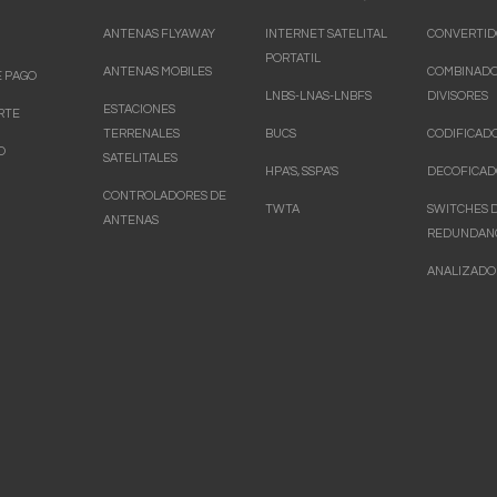
ANTENAS FLYAWAY
INTERNET SATELITAL
CONVERTID
PORTATIL
ANTENAS MOBILES
COMBINADO
 PAGO
LNBS-LNAS-LNBFS
DIVISORES
ESTACIONES
RTE
TERRENALES
BUCS
CODIFICAD
O
SATELITALES
HPA'S, SSPA'S
DECOFICAD
CONTROLADORES DE
TWTA
SWITCHES 
ANTENAS
REDUNDAN
ANALIZADO