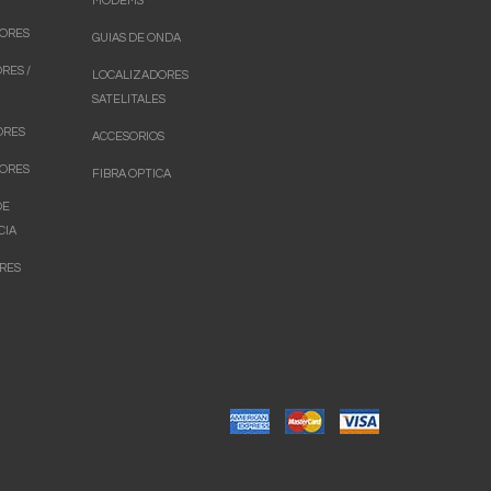
MODEMS
ORES
GUIAS DE ONDA
RES /
LOCALIZADORES
SATELITALES
ORES
ACCESORIOS
ORES
FIBRA OPTICA
DE
CIA
RES