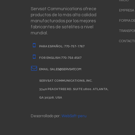
INICIO
Servsat Communications ofrece
EMPRESA
productos de la más alta calidad
manufacturados por los mejores
FORMA DE
fabricantes de satélites a nivel
TRANSPO
mundial.
CONTACT
PARA ESPAÑOL:
770-757-1767
FOR ENGLISH:
770-754-4547
EMAIL:
SALES@SERVSAT.COM
SERVSAT COMMUNICATIONS, INC.
3340 PEACHTREE RD. SUITE 1800. ATLANTA,
GA 30326. USA
Desarrollado por:
WebSoft-peru