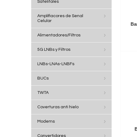
Satelitales
Amplifiacores de Senal
Celular
Ba
Alimentadores/Filtros
5G LNBs y Filtros
LNBs-LNAs-LNBFs
BUCs
TWTA
Coverturas anti hielo
Modems
B
Convertidores