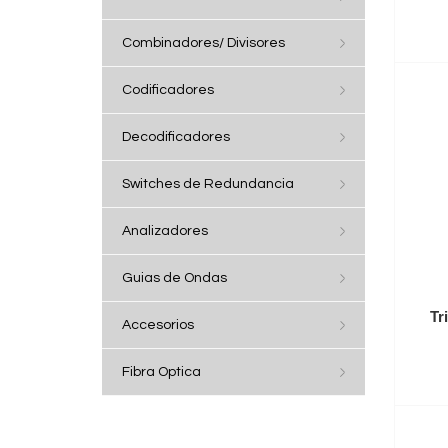
Combinadores/ Divisores
Codificadores
Decodificadores
Switches de Redundancia
Analizadores
Guias de Ondas
Tr
Accesorios
Fibra Optica