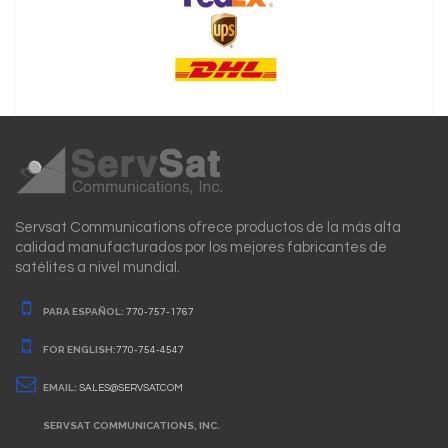
Servsat Communications ofrece productos de la más alta
calidad manufacturados por los mejores fabricantes de
satélites a nivel mundial.
PARA ESPAÑOL:
770-757-1767
FOR ENGLISH:
770-754-4547
EMAIL:
SALES@SERVSAT.COM
SERVSAT COMMUNICATIONS, INC.