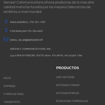
Servsat Communications ofrece productos de la más alta
calidad manufacturados por los mejores fabricantes de
satélites a nivel mundial.
PARA ESPAÑOL:
770-757-1767
FOR ENGLISH:
770-754-4547
EMAIL:
SALES@SERVSAT.COM
SERVSAT COMMUNICATIONS, INC.
3340 PEACHTREE RD. SUITE 1800. ATLANTA, GA 30326. USA
PRODUCTOS
VSAT ANTENAS
INICIO
ANTENAS FLYAWAY
EMPRESA
ANTENAS MOBILES
FORMA DE PAGO
ESTACIONES TERRENALES
TRANSPORTE