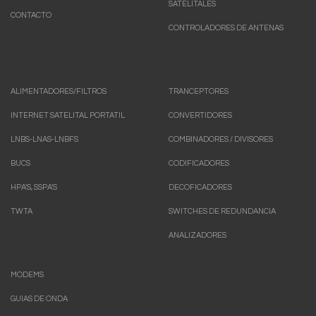
SATELITALES
CONTACTO
CONTROLADORES DE ANTENAS
ALIMENTADORES/FILTROS
TRANCEPTORES
INTERNET SATELITAL PORTATIL
CONVERTIDORES
LNBS-LNAS-LNBFS
COMBINADORES / DIVISORES
BUCS
CODIFICADORES
HPA'S, SSPA'S
DECOFICADORES
TWTA
SWITCHES DE REDUNDANCIA
ANALIZADORES
MODEMS
GUIAS DE ONDA