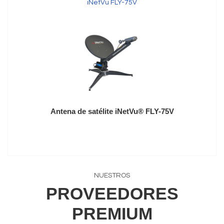
iNetVu FLY-75V
Antena de satélite iNetVu® FLY-75V
NUESTROS
PROVEEDORES
PREMIUM