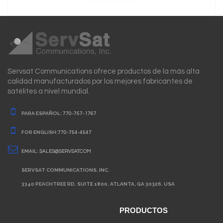
Servsat Communications ofrece productos de la más alta
calidad manufacturados por los mejores fabricantes de
satélites a nivel mundial.
PARA ESPAÑOL:
770-757-1767
FOR ENGLISH:
770-754-4547
EMAIL:
SALES@SERVSAT.COM
SERVSAT COMMUNICATIONS, INC.
3340 PEACHTREE RD. SUITE 1800. ATLANTA, GA 30326. USA
PRODUCTOS