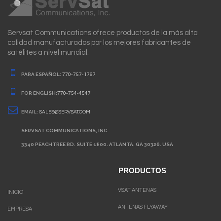
Servsat Communications ofrece productos de la más alta
calidad manufacturados por los mejores fabricantes de
satélites a nivel mundial.
PARA ESPAÑOL:
770-757-1767
FOR ENGLISH:
770-754-4547
EMAIL:
SALES@SERVSAT.COM
SERVSAT COMMUNICATIONS, INC.
3340 PEACHTREE RD. SUITE 1800. ATLANTA, GA 30326. USA
PRODUCTOS
VSAT ANTENAS
INICIO
ANTENAS FLYAWAY
EMPRESA