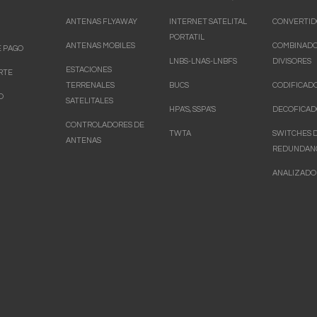
ANTENAS FLYAWAY
INTERNET SATELITAL
CONVERTID
PORTATIL
ANTENAS MOBILES
COMBINADO
 PAGO
LNBS-LNAS-LNBFS
DIVISORES
ESTACIONES
RTE
TERRENALES
BUCS
CODIFICAD
O
SATELITALES
HPA'S, SSPA'S
DECOFICAD
CONTROLADORES DE
TWTA
SWITCHES 
ANTENAS
REDUNDAN
ANALIZADO