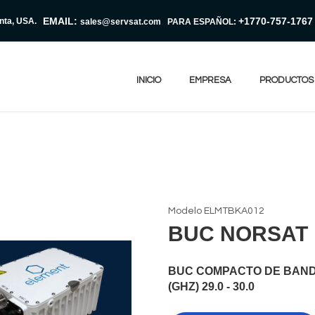
EMAIL:
+1770-757-1767
anta, USA.
sales@servsat.com
PARA ESPAÑOL:
INICIO
EMPRESA
PRODUCTOS
Modelo ELMTBKA012
BUC NORSAT 
BUC COMPACTO DE BANDA
(GHZ) 29.0 - 30.0