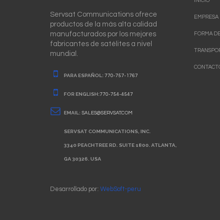
INICIO
Servsat Communications ofrece
EMPRESA
productos de la más alta calidad
manufacturados por los mejores
FORMA DE
fabricantes de satélites a nivel
TRANSPO
mundial.
CONTACT
PARA ESPAÑOL:
770-757-1767
FOR ENGLISH:
770-754-4547
EMAIL:
SALES@SERVSAT.COM
SERVSAT COMMUNICATIONS, INC.
3340 PEACHTREE RD. SUITE 1800. ATLANTA,
GA 30326. USA
Desarrollado por:
WebSoft-peru