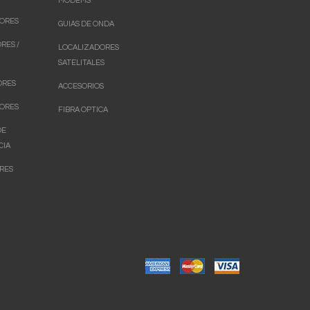
MODEMS
ORES
GUIAS DE ONDA
RES /
LOCALIZADORES
SATELITALES
ORES
ACCESORIOS
ORES
FIBRA OPTICA
DE
CIA
RES