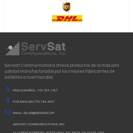
Servsat Communications ofrece productos de la más alta
calidad manufacturados por los mejores fabricantes de
satélites a nivel mundial.
PARA ESPAÑOL:
770-757-1767
FOR ENGLISH:
770-754-4547
EMAIL:
SALES@SERVSAT.COM
SERVSAT COMMUNICATIONS, INC.
3340 PEACHTREE RD. SUITE 1800. ATLANTA, GA 30326. USA