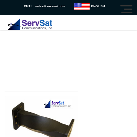
EMAIL:
sales@servsat.com
ENGLISH