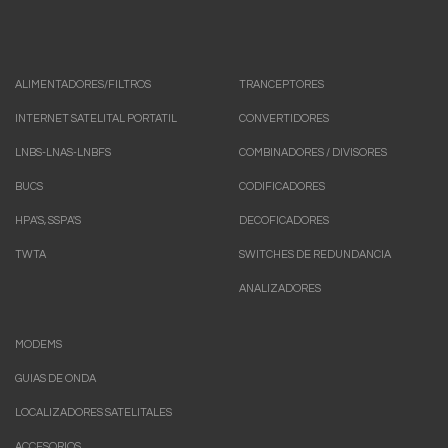
ALIMENTADORES/FILTROS
TRANCEPTORES
INTERNET SATELITAL PORTATIL
CONVERTIDORES
LNBS-LNAS-LNBFS
COMBINADORES / DIVISORES
BUCS
CODIFICADORES
HPA'S, SSPA'S
DECOFICADORES
TWTA
SWITCHES DE REDUNDANCIA
ANALIZADORES
MODEMS
GUIAS DE ONDA
LOCALIZADORES SATELITALES
ACCESORIOS