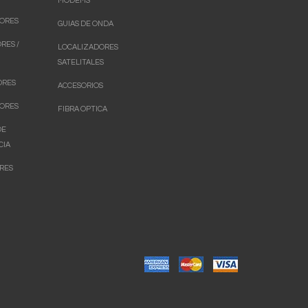
MODEMS
ORES
GUIAS DE ONDA
RES /
LOCALIZADORES
SATELITALES
ORES
ACCESORIOS
ORES
FIBRA OPTICA
DE
CIA
RES