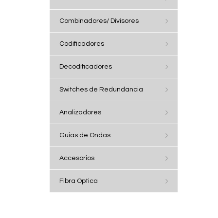
Combinadores/ Divisores
Codificadores
Decodificadores
Switches de Redundancia
Analizadores
Guias de Ondas
Accesorios
Fibra Optica