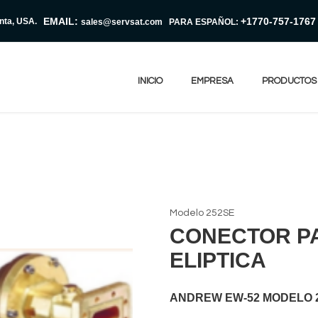
EMAIL:
+1770-757-1767
anta, USA.
sales@servsat.com
PARA ESPAÑOL:
INICIO
EMPRESA
PRODUCTOS
Modelo 252SE
CONECTOR PA
ELIPTICA
ANDREW EW-52 MODELO 