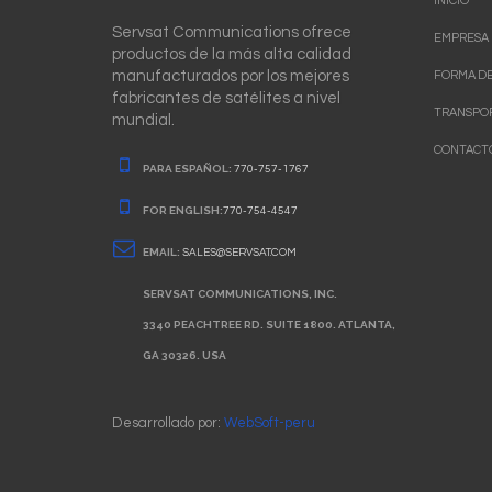
INICIO
Servsat Communications ofrece
EMPRESA
productos de la más alta calidad
manufacturados por los mejores
FORMA DE
fabricantes de satélites a nivel
TRANSPO
mundial.
CONTACT
PARA ESPAÑOL:
770-757-1767
FOR ENGLISH:
770-754-4547
EMAIL:
SALES@SERVSAT.COM
SERVSAT COMMUNICATIONS, INC.
3340 PEACHTREE RD. SUITE 1800. ATLANTA,
GA 30326. USA
Desarrollado por:
WebSoft-peru