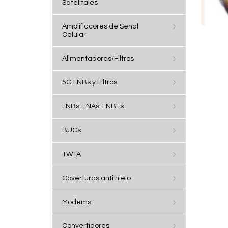
Satelitales
Amplifiacores de Senal
Celular
Alimentadores/Filtros
5G LNBs y Filtros
LNBs-LNAs-LNBFs
BUCs
TWTA
Coverturas anti hielo
Modems
Convertidores