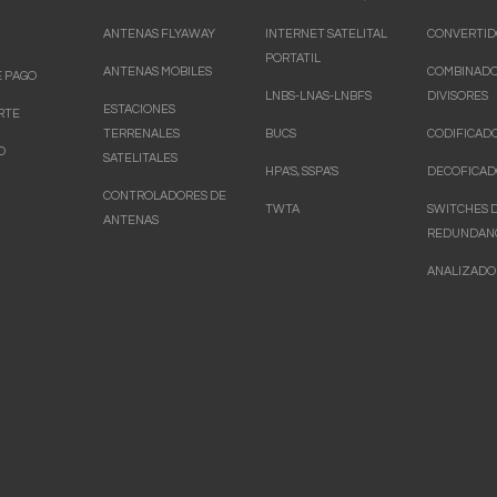
ANTENAS FLYAWAY
INTERNET SATELITAL
CONVERTID
PORTATIL
ANTENAS MOBILES
COMBINADO
 PAGO
LNBS-LNAS-LNBFS
DIVISORES
ESTACIONES
RTE
TERRENALES
BUCS
CODIFICAD
O
SATELITALES
HPA'S, SSPA'S
DECOFICAD
CONTROLADORES DE
TWTA
SWITCHES 
ANTENAS
REDUNDAN
ANALIZADO