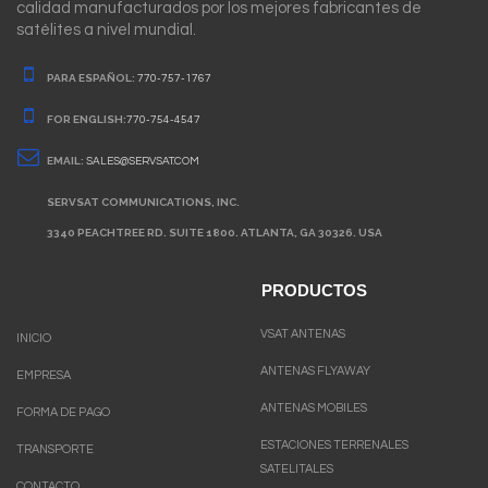
calidad manufacturados por los mejores fabricantes de
satélites a nivel mundial.
PARA ESPAÑOL:
770-757-1767
FOR ENGLISH:
770-754-4547
EMAIL:
SALES@SERVSAT.COM
SERVSAT COMMUNICATIONS, INC.
3340 PEACHTREE RD. SUITE 1800. ATLANTA, GA 30326. USA
PRODUCTOS
VSAT ANTENAS
INICIO
ANTENAS FLYAWAY
EMPRESA
ANTENAS MOBILES
FORMA DE PAGO
ESTACIONES TERRENALES
TRANSPORTE
SATELITALES
CONTACTO