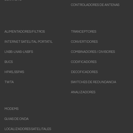
CONTROLADORES DE ANTENAS
ALIMENTADORES/FILTROS
TRANCEPTORES
INTERNET SATELITAL PORTATIL
CONVERTIDORES
LNBS-LNAS-LNBFS
COMBINADORES / DIVISORES
BUCS
CODIFICADORES
HPA'S, SSPA'S
DECOFICADORES
TWTA
SWITCHES DE REDUNDANCIA
ANALIZADORES
MODEMS
GUIAS DE ONDA
LOCALIZADORES SATELITALES